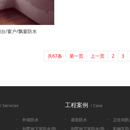
阳台/窗户/飘窗防水
共67条
第一页
上一页
2
3
工程案例
/ Services
/ Case
外墙防水
屋面防水
卫生间防
水
别墅地下室防水/防
别墅地下室防水/防
彩钢瓦防